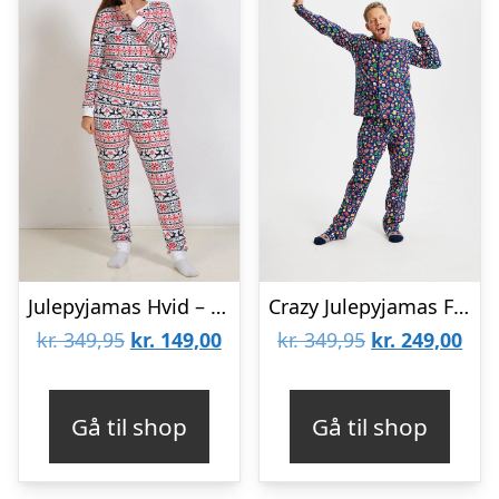
Julepyjamas Hvid – dame / kvinder.
Crazy Julepyjamas Flannel Navy – herre / mænd.
Den
Den
Den
De
kr.
349,95
kr.
149,00
kr.
349,95
kr.
249,00
oprindelige
aktuelle
oprindelige
aktu
pris
pris
pris
pris
Gå til shop
Gå til shop
var:
er:
var:
er:
kr. 349,95.
kr. 149,00.
kr. 349,95.
kr. 