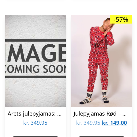
-57%
Årets julepyjamas: Flying Santa Pyjamas – herre / mænd.
Julepyjamas Rød – herre / mænd.
Den
De
kr.
349,95
kr.
349,95
kr.
149,00
oprindelige
aktu