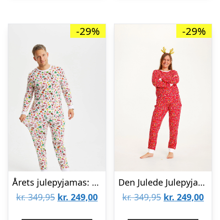
-29%
-29%
Årets julepyjamas: Hvid Pyjamas – herre / mænd.
Den Julede Julepyjamas Rød – dame / kvinder.
Den
Den
Den
De
kr.
349,95
kr.
249,00
kr.
349,95
kr.
249,00
oprindelige
aktuelle
oprindelige
aktu