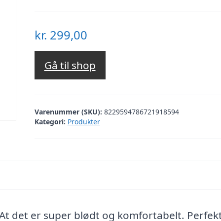
kr.
299,00
Gå til shop
Varenummer (SKU):
8229594786721918594
Kategori:
Produkter
: At det er super blødt og komfortabelt. Perfek