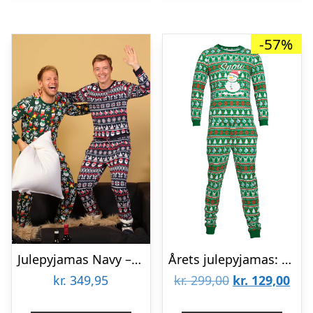
-57%
Julepyjamas Navy – herre / mænd.
Årets julepyjamas: Let It Snow Pyjamas – Børn.
Den
De
kr.
349,95
kr.
299,00
kr.
129,00
oprindelige
aktu