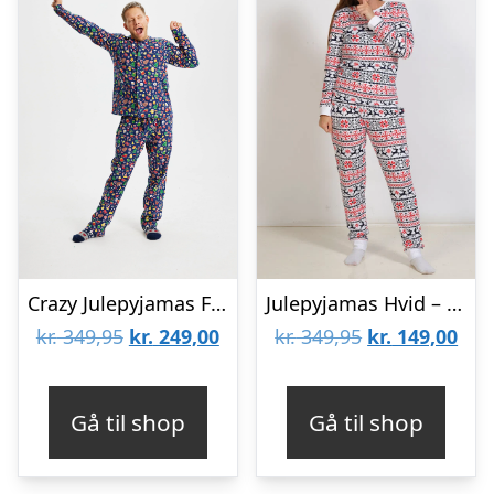
Crazy Julepyjamas Flannel Navy – herre / mænd.
Julepyjamas Hvid – dame / kvinder.
Den
Den
Den
De
kr.
349,95
kr.
249,00
kr.
349,95
kr.
149,00
oprindelige
aktuelle
oprindelige
aktu
pris
pris
pris
pris
Gå til shop
Gå til shop
var:
er:
var:
er:
kr. 349,95.
kr. 249,00.
kr. 349,95.
kr. 