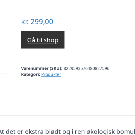
kr.
299,00
Gå til shop
Varenummer (SKU):
8229593576480827596
Kategori:
Produkter
:At det er ekstra blødt og i ren økologisk bomu