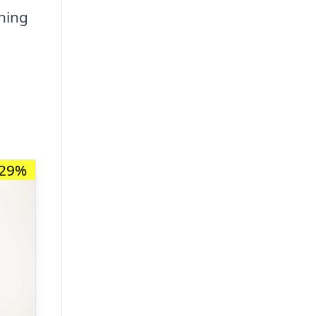
ning
-29%